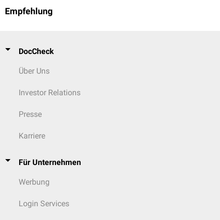
Empfehlung
DocCheck
Über Uns
Investor Relations
Presse
Karriere
Für Unternehmen
Werbung
Login Services