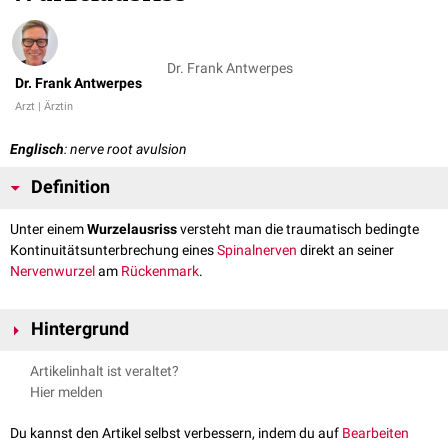
Dr. Frank Antwerpes
Dr. Frank Antwerpes
Arzt | Ärztin
Englisch
: nerve root avulsion
Definition
Unter einem
Wurzelausriss
versteht man die traumatisch bedingte
Kontinuitätsunterbrechung eines
Spinalnerven
direkt an seiner
Nervenwurzel
am
Rückenmark
.
Hintergrund
Nervenverletzungen
, die mit einem Wurzelausriss einhergehen, haben
Artikelinhalt ist veraltet?
eine schlechtere
Prognose
als periphere Nervenläsionen.
Hier melden
Du kannst den Artikel selbst verbessern, indem du auf
Bearbeiten