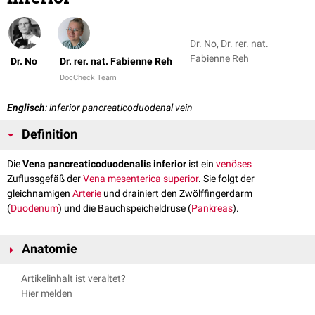
Dr. No, Dr. rer. nat.
Fabienne Reh
Dr. No
Dr. rer. nat. Fabienne Reh
DocCheck Team
Englisch
: inferior pancreaticoduodenal vein
Definition
Die
Vena pancreaticoduodenalis inferior
ist ein
venöses
Zuflussgefäß der
Vena mesenterica superior
. Sie folgt der
gleichnamigen
Arterie
und drainiert den Zwölffingerdarm
(
Duodenum
) und die Bauchspeicheldrüse (
Pankreas
).
Anatomie
Die Vena pancreaticoduodenalis inferior unterteilt sich in einen vorderen
Artikelinhalt ist veraltet?
und einen hinteren
Gefäßast
, die in der Literatur teilweise als Vena
Hier melden
pancreaticoduodenalis inferior anterior und Vena pancreaticoduodenalis