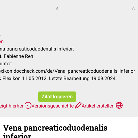
A
A
.
en
ena pancreaticoduodenalis inferior:
nat. Fabienne Reh
unter:
lexikon.doccheck.com/de/Vena_pancreaticoduodenalis_inferior
 Flexikon 11.05.2012. Letzte Bearbeitung 19.09.2024
Zitat kopieren
igt hierher
Versionsgeschichte
Artikel erstellen
Vena pancreaticoduodenalis
inferior