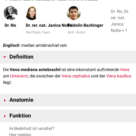
Dr. No, Dr.
rer. nat.
Janica
Dr. No
Dr. rer. nat. Janica Nolte
Fridolin Bachinger
Nolte + 1
DocCheck Team
Arzt | Ärztin
Englisch
: median antebrachial vein
Definition
Die
Vena mediana antebrachii
ist eine inkonstant auftretende
Vene
am
Unterarm
, die zwischen der
Vena cephalica
und der
Vena basilica
liegt.
Anatomie
Die Vena mediana antebrachii steigt von der
Handwurzel
aus auf der
Funktion
ulnaren
Hälfte der Vorderfläche des Unterarms nach
proximal
. Sie
mündet in die Vena basilica oder in die
Vena mediana cubiti
.
Die Vena mediana antebrachii leitet das venöse
Blut
aus dem volaren
Artikelinhalt ist veraltet?
Venenplexus der
Hand
ab.
Hier melden