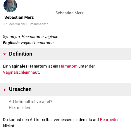
Sebastian Merz
Sebastian Merz
Student/in der Humanmedizin
Synonym: Haematoma vaginae
Englisch:
vaginal hematoma
Definition
Ein
vaginales Hämatom
ist ein
Hämatom
unter der
Vaginalschleimhaut
.
Ursachen
Das vaginale Hämatom kann eine Komplikation bei der
Geburt
sein, z.B.
Artikelinhalt ist veraltet?
durch eine
Zangengeburt
oder als Verletzung beim
Geschlechtsverkehr
Hier melden
auftreten. Es kann ebenfalls als
Pfählungsverletzung
auftreten.
Du kannst den Artikel selbst verbessern, indem du auf
Bearbeiten
klickst.