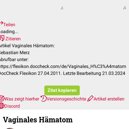
A
A
A
Teilen
oading...
Zitieren
Artikel Vaginales Hämatom:
Sebastian Merz
Abrufbar unter:
https://flexikon.doccheck.com/de/Vaginales_H%C3%A4matom
DocCheck Flexikon 27.04.2011. Letzte Bearbeitung 21.03.2024
Zitat kopieren
Was zeigt hierher
Versionsgeschichte
Artikel erstellen
Discord
Vaginales Hämatom