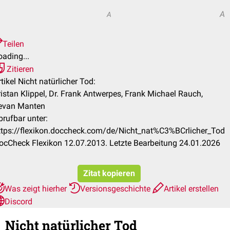
A
A
Teilen
oading...
Zitieren
rtikel Nicht natürlicher Tod:
ristan Klippel, Dr. Frank Antwerpes, Frank Michael Rauch,
evan Manten
brufbar unter:
ttps://flexikon.doccheck.com/de/Nicht_nat%C3%BCrlicher_Tod
ocCheck Flexikon 12.07.2013. Letzte Bearbeitung 24.01.2026
Zitat kopieren
Was zeigt hierher
Versionsgeschichte
Artikel erstellen
Discord
Nicht natürlicher Tod