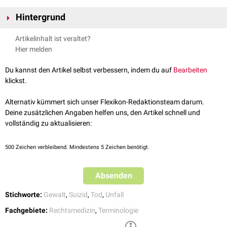
Hintergrund
Für die Diagnose "nicht natürlicher Tod" ist keine besondere
Evidenz
Artikelinhalt ist veraltet?
notwendig, der Verdacht ist ausreichend. Der bescheinigende Arzt
Hier melden
würdigt mit der Diagnose keine rechtlich relevanten Ursachen und
Begleitumstände, wie z.B. ein Fremdverschulden. Entscheidend ist das
Du kannst den Artikel selbst verbessern, indem du auf
Bearbeiten
Merkmal des von außen einwirkenden Ereignisses. Näheren Aufschluss
klickst.
kann im Nachgang eine
Obduktion
geben.
siehe auch:
natürlicher Tod
Alternativ kümmert sich unser Flexikon-Redaktionsteam darum.
Deine zusätzlichen Angaben helfen uns, den Artikel schnell und
vollständig zu aktualisieren:
500
Zeichen verbleibend. Mindestens 5 Zeichen benötigt.
Absenden
Stichworte:
Gewalt
,
Suizid
,
Tod
,
Unfall
Fachgebiete:
Rechtsmedizin
,
Terminologie