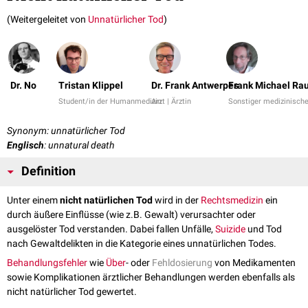
(Weitergeleitet von
Unnatürlicher Tod
)
Dr. No
Tristan Klippel
Dr. Frank Antwerpes
Frank Michael Ra
Student/in der Humanmedizin
Arzt | Ärztin
Sonstiger medizinische
Synonym: unnatürlicher Tod
Englisch
: unnatural death
Definition
Unter einem
nicht natürlichen Tod
wird in der
Rechtsmedizin
ein
durch äußere Einflüsse (wie z.B. Gewalt) verursachter oder
ausgelöster Tod verstanden. Dabei fallen Unfälle,
Suizide
und Tod
nach Gewaltdelikten in die Kategorie eines unnatürlichen Todes.
Behandlungsfehler
wie
Über
- oder
Fehldosierung
von Medikamenten
sowie Komplikationen ärztlicher Behandlungen werden ebenfalls als
nicht natürlicher Tod gewertet.