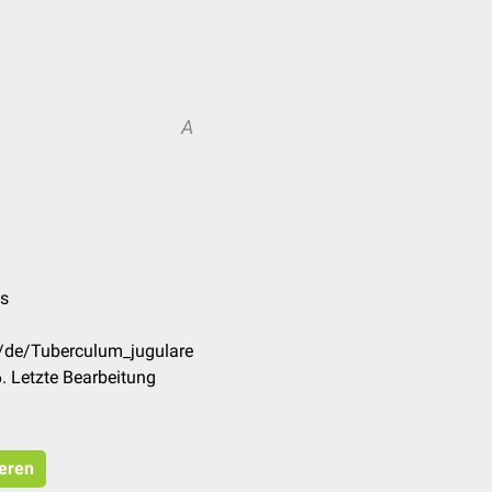
A
es
m/de/Tuberculum_jugulare
. Letzte Bearbeitung
ieren