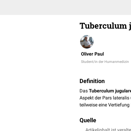
Tuberculum 
Oliver Paul
Student/in der Humanmedizin
Definition
Das
Tuberculum jugular
Aspekt der Pars laterali
teilweise eine Vertiefung
Quelle
Artikelinhalt ist veralt
bartleby.com
abger