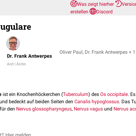
Was zeigt hierher
Versio
erstellen
Discord
jugulare
Oliver Paul, Dr. Frank Antwerpes + 1
Dr. Frank Antwerpes
Arzt | Ärztin
e
ist ein Knochenhöckerchen (
Tuberculum
) des
Os occipitale
. E
s und bedeckt auf beiden Seiten den
Canalis hypoglossus
. Das T
 für den
Nervus glossopharyngeus
,
Nervus vagus
und
Nervus ac
et?
ufen am 12.07.2016
Hier melden