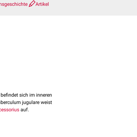
nsgeschichte
Artikel
s befindet sich im inneren
uberculum jugulare weist
cessorius
auf.