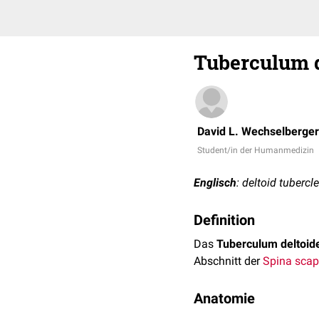
Tuberculum 
David L. Wechselberger
Student/in der Humanmedizin
Englisch
: deltoid tubercl
Definition
Das
Tuberculum deltoi
Abschnitt der
Spina scap
Anatomie