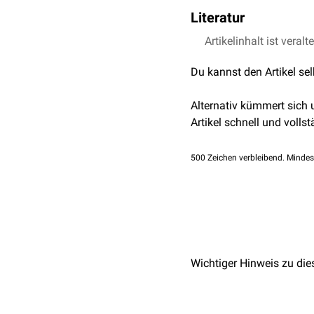
Das Tuberculum deltoideu
Literatur
Musculus trapezius
treff
deltoideus
.
Artikelinhalt ist veralt
Feneis,' Bild-Lexikon
Du kannst den Artikel se
Alternativ kümmert sich
Artikel schnell und vollst
500
Zeichen verbleibend. Mindes
Wichtiger Hinweis zu die