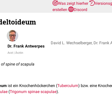
Was zeigt hierher
Versions
erstellen
Discord
deltoideum
David L. Wechselberger, Dr. Frank
Dr. Frank Antwerpes
Arzt | Ärztin
e of spine of scapula
deum
ist ein Knochenhöckerchen (
Tuberculum
) bzw. eine Knoch
ulae
(
Trigonum spinae scapulae
).