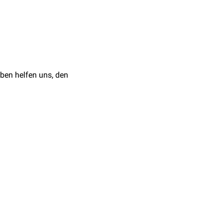
und mittleren Teils des
inalis des
Musculus
ben helfen uns, den