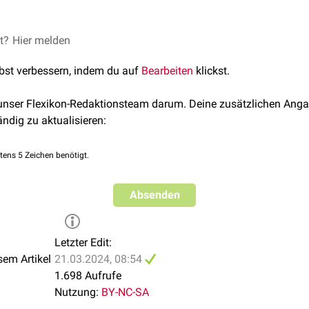
m markiert die Stelle, wo sich die Ansatzsehnen des inferioren 
en. Ferner liegt hier der Ursprung des medialen Teils der Pars sp
et?
 der Anatomie; Georg Thieme Verlag KG, 2019
Hier melden
lbst verbessern, indem du auf
Bearbeiten
klickst.
 unser Flexikon-Redaktionsteam darum. Deine zusätzlichen Anga
ändig zu aktualisieren:
tens 5 Zeichen benötigt.
Absenden
Letzter Edit:
sem Artikel
21.03.2024, 08:54
1.698 Aufrufe
Nutzung:
BY-NC-SA