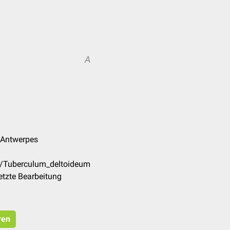
A
k Antwerpes
e/Tuberculum_deltoideum
etzte Bearbeitung
ren