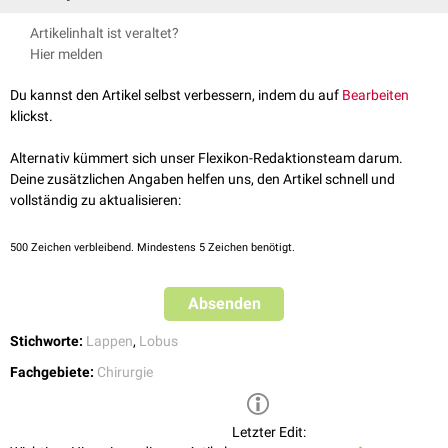
Trilobektomie: Entfernung von 3 Lappen
Lobektomie (Leber)
Artikelinhalt ist veraltet?
Lobektomie (Lunge)
Hier melden
Du kannst den Artikel selbst verbessern, indem du auf
Bearbeiten
klickst.
Alternativ kümmert sich unser Flexikon-Redaktionsteam darum.
Deine zusätzlichen Angaben helfen uns, den Artikel schnell und
vollständig zu aktualisieren:
Operationsmethoden bei Lungenkrebs
500
Zeichen verbleibend. Mindestens 5 Zeichen benötigt.
Absenden
Stichworte:
Lappen
,
Lobus
Fachgebiete:
Chirurgie
Letzter Edit: