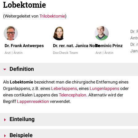
Lobektomie
(Weitergeleitet von
Trilobektomie
)
Dr. 
Ant
Dr. 
Dr. Frank Antwerpes
Dr. rer. nat. Janica Nolte
Dominic Prinz
Jan
Arzt | Ärztin
DocCheck Team
Arzt | Ärztin
Definition
Als
Lobektomie
bezeichnet man die chirurgische Entfernung eines
Organlappens, z.B. eines
Leberlappens
, eines
Lungenlappens
oder
eines cortikalen Lappens des
Telencephalon
. Alternativ wird der
Begriff
Lappenresektion
verwendet.
Einteilung
Wird mehr als ein Lappen entfernt, spricht man von:
Beispiele
Bilobektomie: Entfernung von 2 Lappen