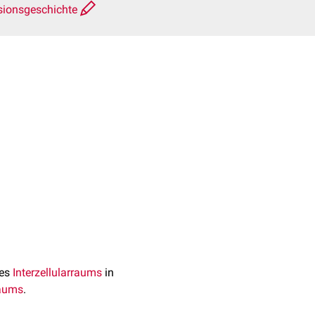
sionsgeschichte
es
Interzellularraums
in
raums
.