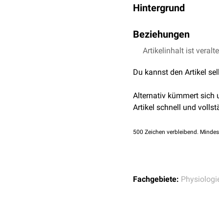
Hintergrund
Zum Transzellularraum g
Beziehungen
geformten
Körperhöhlen
der
Drüsen
.
Der Transzellularraum 
Artikelinhalt ist veralt
EVR = IR + TZR
Du kannst den Artikel se
Alternativ kümmert sich
Artikel schnell und vollst
500
Zeichen verbleibend. Mindes
Fachgebiete:
Physiologi