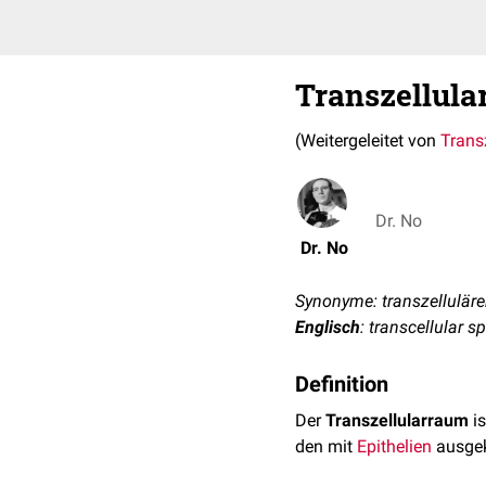
Transzellul
(Weitergeleitet von
Trans
Dr. No
Dr. No
Synonyme: transzellulär
Englisch
: transcellular s
Definition
Der
Transzellularraum
is
den mit
Epithelien
ausgekl