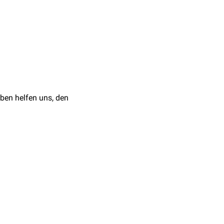
oneum
,
Perikard
)
es
Urogenitalsystems
und
asalraum
(EVR).
ben helfen uns, den