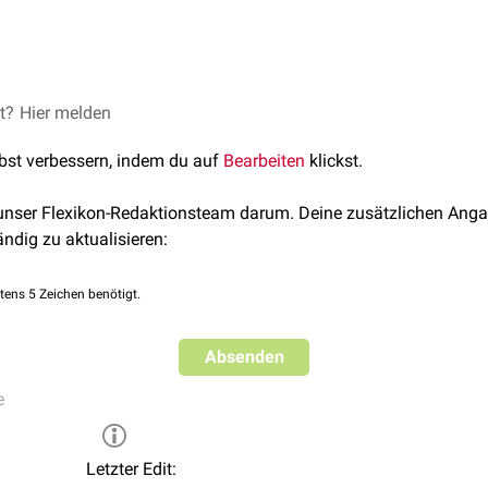
ehören zum Beispiel die von den serösen Häuten (
Pleura
,
Perit
, die
Liquorräume
, sowie die
Lumina
des
Magen-Darm-Trakts
, d
(TZR) bildet zusammen mit dem
et?
Hier melden
Interzellularraum
(IR) den
Extrav
lbst verbessern, indem du auf
Bearbeiten
klickst.
 unser Flexikon-Redaktionsteam darum. Deine zusätzlichen Anga
ändig zu aktualisieren:
tens 5 Zeichen benötigt.
Absenden
e
Letzter Edit: