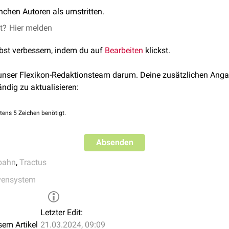
nchen Autoren als umstritten.
et?
Hier melden
lbst verbessern, indem du auf
Bearbeiten
klickst.
 unser Flexikon-Redaktionsteam darum. Deine zusätzlichen Anga
ändig zu aktualisieren:
tens 5 Zeichen benötigt.
Absenden
bahn
,
Tractus
vensystem
Letzter Edit:
sem Artikel
21.03.2024, 09:09