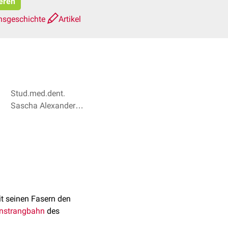
ieren
nsgeschichte
Artikel
Stud.med.dent.
Sascha Alexander
Bröse, Dr. Frank
Antwerpes + 1
t seinen Fasern den
enstrangbahn
des