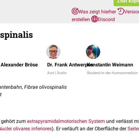
Zitat kop
Was zeigt hierher
Versio
erstellen
Discord
spinalis
 Alexander Bröse
Dr. Frank Antwerpes
Konstantin Weimann
Arzt | Ärztin
Student/in der Humanmedizin
ntenbahn, Fibrae olivospinalis
t
gehört zum
extrapyramidalmotorischen System
und verlässt mi
Nuclei olivares inferiores
). Er verläuft an der Oberfläche der
Seit