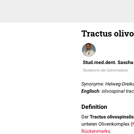
Tractus olivo
Stud.med.dent. Sascha
Student/in der Zahnmedizin
Synonyme: Helweg-Dreika
Englisch
: olivospinal trac
Definition
Der
Tractus olivospinalis
unteren Olivenkomplex (
Rückenmarks
.