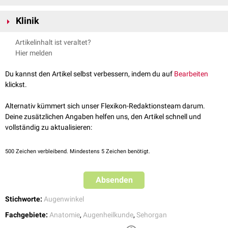
Die Caruncula lacrimalis ist von nicht-verhornendem
Plattenepithel
Klinik
überzogen.
Im Rahmen einer
allergischen Rhinokonjunktivitis
kommt es
Artikelinhalt ist veraltet?
entzündungsbedingt häufig zu
Schwellungen
und
Juckreiz
im Bereich
Hier melden
der Tränenkarunkel.
Du kannst den Artikel selbst verbessern, indem du auf
Bearbeiten
klickst.
Alternativ kümmert sich unser Flexikon-Redaktionsteam darum.
Deine zusätzlichen Angaben helfen uns, den Artikel schnell und
vollständig zu aktualisieren:
500
Zeichen verbleibend. Mindestens 5 Zeichen benötigt.
Absenden
Stichworte:
Augenwinkel
Fachgebiete:
Anatomie
,
Augenheilkunde
,
Sehorgan