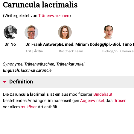
Caruncula lacrimalis
(Weitergeleitet von
Tränenwärzchen
)
Dr. No
Dr. Frank Antwerpes
Dr. med. Miriam Dodegge
Dipl.-Biol. Timo 
Arzt | Ärztin
DocCheck Team
Biologe/in | Chemike
Synonyme: Tränenwärzchen, Tränenkarunkel
Englisch
: lacrimal caruncle
Definition
Die
Caruncula lacrimalis
ist ein aus modifizierter
Bindehaut
bestehendes Anhängsel im nasenseitigen
Augenwinkel
, das
Drüsen
vor allem
muköser
Art enthält.