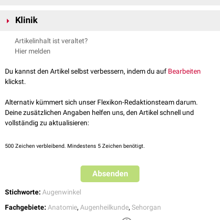
Die Caruncula lacrimalis ist von nicht-verhornendem
Plattenepithel
Klinik
überzogen.
Im Rahmen einer
allergischen Rhinokonjunktivitis
kommt es
Artikelinhalt ist veraltet?
entzündungsbedingt häufig zu
Schwellungen
und
Juckreiz
im Bereich
Hier melden
der Tränenkarunkel.
Du kannst den Artikel selbst verbessern, indem du auf
Bearbeiten
klickst.
Alternativ kümmert sich unser Flexikon-Redaktionsteam darum.
Deine zusätzlichen Angaben helfen uns, den Artikel schnell und
vollständig zu aktualisieren:
500
Zeichen verbleibend. Mindestens 5 Zeichen benötigt.
Absenden
Stichworte:
Augenwinkel
Fachgebiete:
Anatomie
,
Augenheilkunde
,
Sehorgan