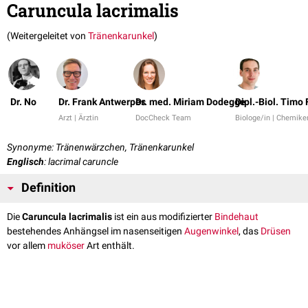
Caruncula lacrimalis
(Weitergeleitet von
Tränenkarunkel
)
Dr. No
Dr. Frank Antwerpes
Dr. med. Miriam Dodegge
Dipl.-Biol. Timo 
Arzt | Ärztin
DocCheck Team
Biologe/in | Chemike
Synonyme: Tränenwärzchen, Tränenkarunkel
Englisch
: lacrimal caruncle
Definition
Die
Caruncula lacrimalis
ist ein aus modifizierter
Bindehaut
bestehendes Anhängsel im nasenseitigen
Augenwinkel
, das
Drüsen
vor allem
muköser
Art enthält.