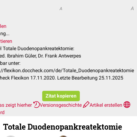
A
A
len
ng...
tieren
el Totale Duodenopankreatektomie:
ed. Ibrahim Güler, Dr. Frank Antwerpes
bar unter:
://flexikon.doccheck.com/de/Totale_Duodenopankreatektomie
eck Flexikon 17.11.2020. Letzte Bearbeitung 25.11.2025
Zitat kopieren
s zeigt hierher
Versionsgeschichte
Artikel erstellen
rd
Totale Duodenopankreatektomie