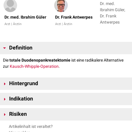
Dr. med.
Ibrahim Güler,
Dr. Frank
Dr. med. Ibrahim Güler
Dr. Frank Antwerpes
Antwerpes
Arzt | Ärztin
Arzt | Ärztin
Definition
Die
totale Duodenopankreatektomie
ist eine radikalere Alternative
zur
Kausch-Whipple-Operation
.
Hintergrund
Die klassische Whipple-OP wird bei der totalen Duodenopankreatektomie
Indikation
um eine Resektion des gesamten Pankreas und der Milz erweitert.
Dadurch ist eine radikalere
Lymphknotenausräumung
möglich. Danach
Die totale Duodenopankreatektomie ist nur bei
Pankreaskarzinomen
erfolgt eine
Roux-Y-Rekonstruktion
.
Risiken
indiziert, die nicht auf andere Weise
kurativ
reseziert werden können.
Die
Letalität
des Eingriffs liegt bei etwa 3-5%.
Artikelinhalt ist veraltet?
siehe auch:
Pankreatoduodenektomie