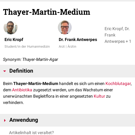
Thayer-Martin-Medium
Eric Kropf, Dr.
Frank
Eric Kropf
Dr. Frank Antwerpes
Antwerpes + 1
Student/in der Humanmedizin
Arzt | Ärztin
Synonym: Thayer-Martin-Agar
Definition
Beim
Thayer-Martin-Medium
handelt es sich um einen
Kochblutagar
,
dem
Antibiotika
zugesetzt werden, um das Wachstum einer
unerwünschten Begleitflora in einer angesetzten
Kultur
zu
verhindern.
Anwendung
Dieser spezielle Agar findet Anwendung beim Anzüchten sehr
Artikelinhalt ist veraltet?