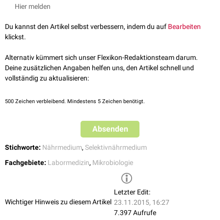
empfindlicher Keime wie z.B.
Neisseria gonorrhoeae
(
Gonokokken
).
Hier melden
Du kannst den Artikel selbst verbessern, indem du auf
Bearbeiten
klickst.
Alternativ kümmert sich unser Flexikon-Redaktionsteam darum.
Deine zusätzlichen Angaben helfen uns, den Artikel schnell und
vollständig zu aktualisieren:
500
Zeichen verbleibend. Mindestens 5 Zeichen benötigt.
Absenden
Stichworte:
Nährmedium
,
Selektivnährmedium
Fachgebiete:
Labormedizin
,
Mikrobiologie
Letzter Edit:
Wichtiger Hinweis zu diesem Artikel
23.11.2015, 16:27
7.397 Aufrufe