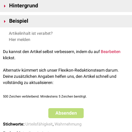
Hintergrund
Der Horn-Effekt bezieht sich vor allem auf die Fehlbewertung von
Beispiel
negativen Eigenschaften (z.B. Unpünktlichkeit oder Unzuverlässigkeit).
Demgegenüber steht der
Halo-Effekt
, bei dem positive Merkmale einen
Der Horn-Effekt kann beispielsweise dazu führen, dass ein Arzt aufgrund
Artikelinhalt ist veraltet?
Urteilsfehler verursachen.
der Unpünktlichkeit eines Patienten daraus schließt, dass dieser auch
Hier melden
unregelmäßig seine
Medikamente
einnimmt.
Du kannst den Artikel selbst verbessern, indem du auf
Bearbeiten
klickst.
Alternativ kümmert sich unser Flexikon-Redaktionsteam darum.
Deine zusätzlichen Angaben helfen uns, den Artikel schnell und
vollständig zu aktualisieren:
500
Zeichen verbleibend. Mindestens 5 Zeichen benötigt.
Absenden
Stichworte:
Urteilsfähigkeit
,
Wahrnehmung