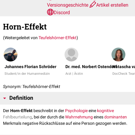
Versionsgeschichte
Artikel erstellen
Discord
Horn-Effekt
(Weitergeleitet von
Teufelshörner-Effekt
)
Johannes Florian Schröder
Dr. med. Norbert Ostendorf
Natascha v
Student/in der Humanmedizin
Arzt | Ärztin
DocCheck Tea
Synonym: Teufelshörner-Effekt
Definition
Der
Horn-Effekt
beschreibt in der
Psychologie
eine
kognitive
Fehlbeurteilung
, bei der durch die
Wahrnehmung
eines
dominanten
Merkmals negative Rückschlüsse auf eine Person gezogen werden.