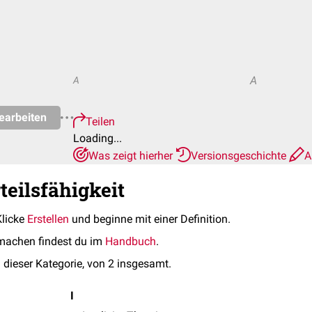
A
A
earbeiten
Teilen
Loading...
Was zeigt hierher
Versionsgeschichte
A
teilsfähigkeit
Klicke
Erstellen
und beginne mit einer Definition.
machen findest du im
Handbuch
.
 dieser Kategorie, von 2 insgesamt.
I