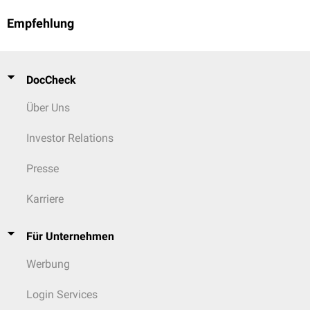
Empfehlung
DocCheck
Über Uns
Investor Relations
Presse
Karriere
Für Unternehmen
Werbung
Login Services