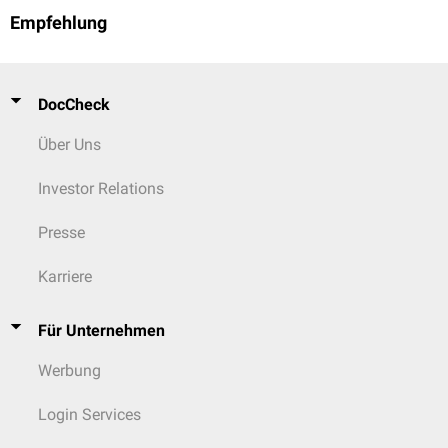
Empfehlung
DocCheck
Über Uns
Investor Relations
Presse
Karriere
Für Unternehmen
Werbung
Login Services