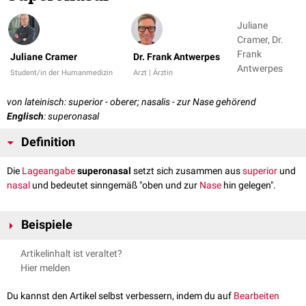
Juliane
Cramer, Dr.
Frank
Juliane Cramer
Dr. Frank Antwerpes
Antwerpes
Student/in der Humanmedizin
Arzt | Ärztin
von lateinisch: superior - oberer; nasalis - zur Nase gehörend
Englisch
: superonasal
Definition
Die
Lageangabe
superonasal
setzt sich zusammen aus
superior
und
nasal
und bedeutet sinngemäß "oben und zur
Nase
hin gelegen".
Beispiele
Ophthalmologie
: superonasaler Quadrant - der obere, nasennahen
Artikelinhalt ist veraltet?
Bereich des
Bulbus
oder der
Netzhaut
Hier melden
Neuroanatomie
: superonasales Gefäß - im oberen, nasennahen
Bereich des Gehirns gelegen, z.B. Äste der
Arteria ophthalmica
Du kannst den Artikel selbst verbessern, indem du auf
Bearbeiten