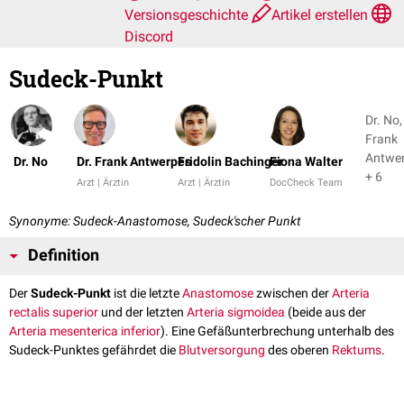
Versionsgeschichte
Artikel erstellen
Discord
Sudeck-Punkt
Dr. No,
Frank
Antwe
Dr. No
Dr. Frank Antwerpes
Fridolin Bachinger
Fiona Walter
+ 6
Arzt | Ärztin
Arzt | Ärztin
DocCheck Team
Synonyme: Sudeck-Anastomose, Sudeck'scher Punkt
Definition
Der
Sudeck-Punkt
ist die letzte
Anastomose
zwischen der
Arteria
rectalis superior
und der letzten
Arteria sigmoidea
(beide aus der
Arteria mesenterica inferior
). Eine Gefäßunterbrechung unterhalb des
Sudeck-Punktes gefährdet die
Blutversorgung
des oberen
Rektums
.