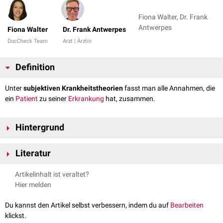
Fiona Walter, Dr. Frank
Antwerpes
Fiona Walter
Dr. Frank Antwerpes
DocCheck Team
Arzt | Ärztin
Definition
Unter
subjektiven Krankheitstheorien
fasst man alle Annahmen, die
ein
Patient
zu seiner
Erkrankung
hat, zusammen.
Hintergrund
Subjektive Krankheitstheorien können sich beispielsweise auf die
Literatur
Ursachenzuschreibung der Krankheit beziehen und werden dann häufig
auch als Laienätiologie bezeichnet. Da der Begriff als abwertend
Rothgangel et al. Kurzlehrbuch medizinische Psychologie und
Artikelinhalt ist veraltet?
verstanden werden kann, sollte er nicht mehr verwendet werden.
Soziologie, Thieme Verlag, 2. Auflage, 2004
Hier melden
Meist sind subjektive Krankheitstheorien implizit, also dem Patienten
nicht bewusst. Da die Annahmen Auswirkungen auf das Verhalten des
Du kannst den Artikel selbst verbessern, indem du auf
Bearbeiten
Patienten, den Verlauf der Erkrankung sowie auf die
Behandlung
haben
klickst.
können, sollten sie stets durch den behandelnden
Arzt
erfragt werden.