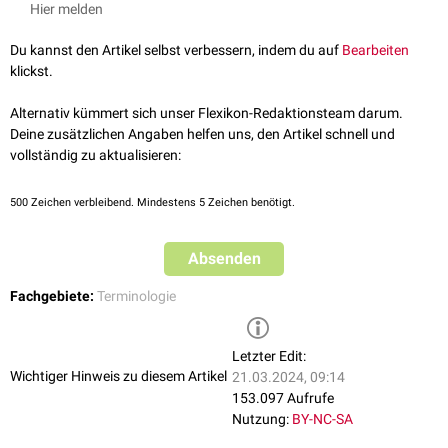
Hier melden
pathologischen Geschehen. Damit ist in der Regel ein Zeitraum von etwa
14-30 Tagen gemeint.
Du kannst den Artikel selbst verbessern, indem du auf
Bearbeiten
Oft wird der Begriff auch verwendet, um auszudrücken, dass ein
klickst.
Krankheitsverlauf nur einen Teil der typischen
Symptomatik
des akuten
Krankheitsbildes
aufweist.
Alternativ kümmert sich unser Flexikon-Redaktionsteam darum.
Deine zusätzlichen Angaben helfen uns, den Artikel schnell und
siehe auch
:
Krankheitsverlauf
vollständig zu aktualisieren:
500
Zeichen verbleibend. Mindestens 5 Zeichen benötigt.
Absenden
Fachgebiete:
Terminologie
Letzter Edit:
Wichtiger Hinweis zu diesem Artikel
21.03.2024, 09:14
153.097 Aufrufe
Nutzung:
BY-NC-SA