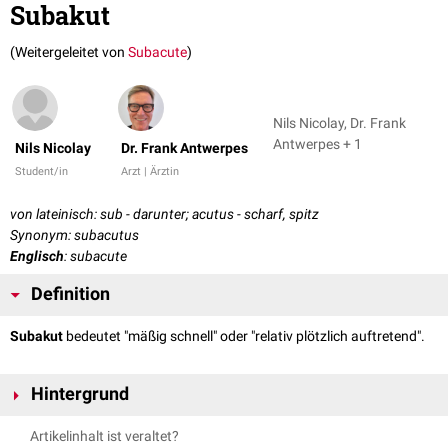
Subakut
(Weitergeleitet von
Subacute
)
Nils Nicolay, Dr. Frank
Antwerpes + 1
Nils Nicolay
Dr. Frank Antwerpes
Student/in
Arzt | Ärztin
von lateinisch: sub - darunter; acutus - scharf, spitz
Synonym: subacutus
Englisch
: subacute
Definition
Subakut
bedeutet "mäßig schnell" oder "relativ plötzlich auftretend".
Hintergrund
Subakute
Erkrankungen
bilden damit eine Zwischenstufe zwischen
akut
Artikelinhalt ist veraltet?
auftretenden und
subchronischen
bzw.
chronisch
verlaufenden