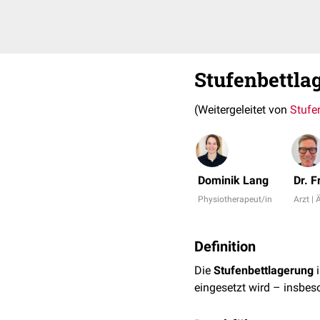
Stufenbettla
(Weitergeleitet von
Stufe
Dominik Lang
Dr. 
Physiotherapeut/in
Arzt | 
Definition
Die
Stufenbettlagerung
i
eingesetzt wird – insbes