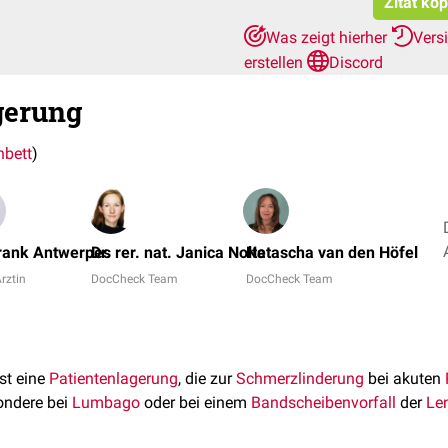
Zitat ko
Was zeigt hierher
Vers
erstellen
Discord
gerung
nbett
)
Frank Antwerpes
Dr. rer. nat. Janica Nolte
Natascha van den Höfel
Ärztin
DocCheck Team
DocCheck Team
st eine
Patientenlagerung
, die zur
Schmerzlinderung
bei akuten
ondere bei
Lumbago
oder bei einem
Bandscheibenvorfall
der
Le