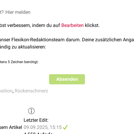
et?
ckenlage
Hier melden
gebracht, wobei die Beine mit einem Würfel oder mehre
üft
- und
Kniegelenk
eine
Flexion
von etwa 90° einstellt.
lbst verbessern, indem du auf
Bearbeiten
klickst.
dient nur zur kurzzeitigen Entlastung der LWS. Sie kann mehrm
enommen werden.
 unser Flexikon-Redaktionsteam darum. Deine zusätzlichen Anga
ändig zu aktualisieren:
tens 5 Zeichen benötigt.
Absenden
sition
,
Rückenschmerz
Letzter Edit:
sem Artikel
09.09.2025, 15:15