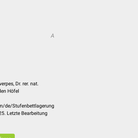
A
rpes, Dr. rer. nat.
den Höfel
om/de/Stufenbettlagerung
5. Letzte Bearbeitung