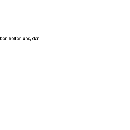
ren Kissen unterlagert
als täglich für maximal
ben helfen uns, den