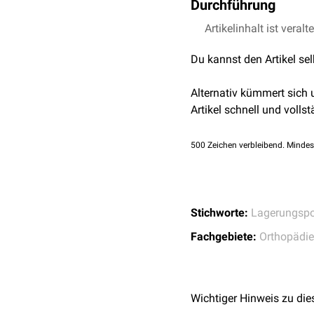
Durchführung
Der Patient wird in die
Artikelinhalt ist veralt
Rü
werden, sodass sich in
H
Du kannst den Artikel se
Diese Form der Lagerung 
15 bis 30 Minuten eing
Alternativ kümmert sich
Artikel schnell und vollst
500
Zeichen verbleibend. Mindes
Stichworte:
Lagerungspo
Fachgebiete:
Orthopädie
Wichtiger Hinweis zu die