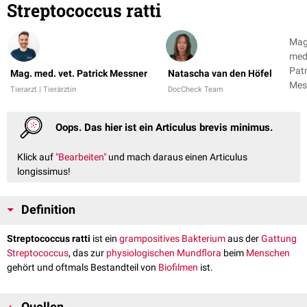
Streptococcus ratti
Mag
med.
Patr
Mag. med. vet. Patrick Messner
Natascha van den Höfel
Mes
Tierarzt | Tierärztin
DocCheck Team
Nat
van
Oops. Das hier ist ein Articulus brevis minimus.
Höf
Klick auf
"Bearbeiten"
und mach daraus einen Articulus
longissimus!
Definition
Streptococcus ratti
ist ein
grampositives
Bakterium
aus der
Gattung
Streptococcus
, das zur
physiologischen
Mundflora
beim
Menschen
gehört und oftmals Bestandteil von
Biofilmen
ist.
Quellen