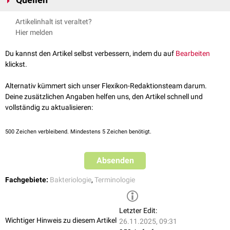
Garrett SC, Olson S, Graveley BR. Complete Genome Sequence of
Artikelinhalt ist veraltet?
Streptococcus ratti JH145. Microbiol Resour Announc. 2020 Mar
Hier melden
5;9(10):e00144-20. doi: 10.1128/MRA.00144-20. PMID: 32139573;
PMCID: PMC7171213.
Du kannst den Artikel selbst verbessern, indem du auf
Bearbeiten
klickst.
Alternativ kümmert sich unser Flexikon-Redaktionsteam darum.
Deine zusätzlichen Angaben helfen uns, den Artikel schnell und
vollständig zu aktualisieren:
500
Zeichen verbleibend. Mindestens 5 Zeichen benötigt.
Absenden
Fachgebiete:
Bakteriologie
,
Terminologie
Letzter Edit:
Wichtiger Hinweis zu diesem Artikel
26.11.2025, 09:31