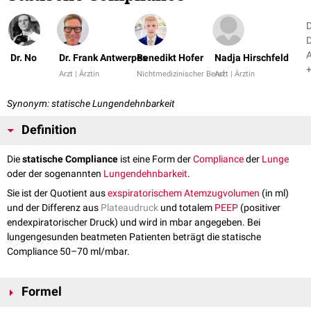
D
D
Dr. No
Dr. Frank Antwerpes
Benedikt Hofer
Nadja Hirschfeld
+
Arzt | Ärztin
Nichtmedizinischer Beruf
Arzt | Ärztin
Synonym: statische Lungendehnbarkeit
Definition
Die
statische Compliance
ist eine Form der
Compliance
der
Lunge
oder der sogenannten
Lungendehnbarkeit
.
Sie ist der Quotient aus
exspiratorischem
Atemzugvolumen
(in ml)
und der Differenz aus
Plateaudruck
und totalem
PEEP
(positiver
endexpiratorischer Druck) und wird in mbar angegeben. Bei
lungengesunden beatmeten Patienten beträgt die statische
Compliance 50–70 ml/mbar.
Formel