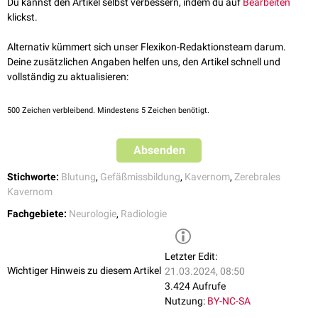
Du kannst den Artikel selbst verbessern, indem du auf
Bearbeiten
klickst.
Alternativ kümmert sich unser Flexikon-Redaktionsteam darum.
Deine zusätzlichen Angaben helfen uns, den Artikel schnell und
vollständig zu aktualisieren:
500
Zeichen verbleibend. Mindestens 5 Zeichen benötigt.
Absenden
Stichworte:
Blutung
,
Gefäßmissbildung
,
Kavernom
,
Zerebrales
Kavernom
Fachgebiete:
Neurologie
,
Radiologie
Letzter Edit:
Wichtiger Hinweis zu diesem Artikel
21.03.2024, 08:50
3.424 Aufrufe
Nutzung:
BY-NC-SA