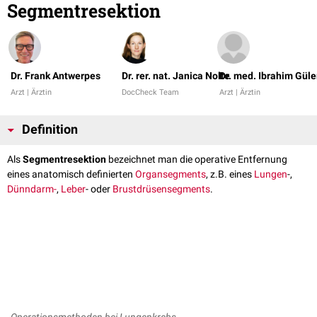
Segmentresektion
Dr. Frank Antwerpes
Dr. rer. nat. Janica Nolte
Dr. med. Ibrahim Güle
Arzt | Ärztin
DocCheck Team
Arzt | Ärztin
Definition
Als
Segmentresektion
bezeichnet man die operative Entfernung
eines anatomisch definierten
Organsegments
, z.B. eines
Lungen
-,
Dünndarm-
,
Leber
- oder
Brustdrüsensegments
.
Operationsmethoden bei Lungenkrebs