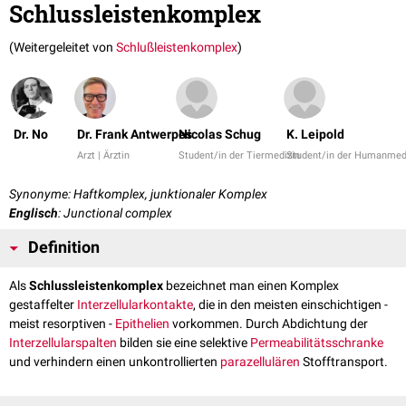
Schlussleistenkomplex
(Weitergeleitet von
Schlußleistenkomplex
)
Dr. No
Dr. Frank Antwerpes
Nicolas Schug
K. Leipold
Arzt | Ärztin
Student/in der Tiermedizin
Student/in der Humanmed
Synonyme: Haftkomplex, junktionaler Komplex
Englisch
: Junctional complex
Definition
Als
Schlussleistenkomplex
bezeichnet man einen Komplex
gestaffelter
Interzellularkontakte
, die in den meisten einschichtigen -
meist resorptiven -
Epithelien
vorkommen. Durch Abdichtung der
Interzellularspalten
bilden sie eine selektive
Permeabilitätsschranke
und verhindern einen unkontrollierten
parazellulären
Stofftransport.