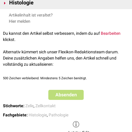
Histologie
Der genaue Aufbau der Schlussleistenkomplexe ist im
Artikelinhalt ist veraltet?
Elektronenmikroskop
erkennbar. Sie zeigen eine typische Gliederung der
Hier melden
Interzellularkontakte von
apikal
nach
basal
:
Zonula occludens
("tight junction")
Du kannst den Artikel selbst verbessern, indem du auf
Bearbeiten
Zonula adhaerens
(Gürteldesmosom)
klickst.
Macula adhaerens
(Punktdesmosom)
Alternativ kümmert sich unser Flexikon-Redaktionsteam darum.
In der
Lichtmikroskopie
wird der Schlussleistenkomplex nur indirekt
Deine zusätzlichen Angaben helfen uns, den Artikel schnell und
anhand der
Aktinfilamente
dargestellt, die für die
intrazelluläre
vollständig zu aktualisieren:
Verankerung der Zonula occludens und Zonula adhaerens sorgen. Durch
ihre starke Anfärbbarkeit sind diese kontraktilen Filamente in
Flachschnitten
des apikalen Epithelbereichs als hexagonales Muster
500
Zeichen verbleibend. Mindestens 5 Zeichen benötigt.
("Schlussleistennetz") erkennbar.
Absenden
Stichworte:
Zelle
,
Zellkontakt
Fachgebiete:
Histologie
,
Pathologie