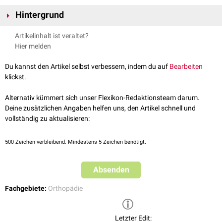
Hintergrund
Bei der Sprengel-Deformität sind auch eine
Skoliose
der
Brustwirbelsäule
,
Artikelinhalt ist veraltet?
Anomalien der
Halswirbelsäule
, akzessorische Knochen (
Os
Hier melden
omovertebrale
) und
Rippendeformierungen
möglich. Weiterhin kann eine
scheinbare Halsverkürzung und eine Kopfbeugehaltung, sowie eine
Du kannst den Artikel selbst verbessern, indem du auf
Bearbeiten
Innenrotation des Armes (mit Elevationshemmung) bestehen. Die
klickst.
Sprengel-Deformität zieht häufig keine nennenswerte
Funktionsbeeinträchtigung nach sich und wird in der Regel nur aus
Alternativ kümmert sich unser Flexikon-Redaktionsteam darum.
kosmetischen Gründen operativ korrigiert.
Deine zusätzlichen Angaben helfen uns, den Artikel schnell und
vollständig zu aktualisieren:
500
Zeichen verbleibend. Mindestens 5 Zeichen benötigt.
Absenden
Fachgebiete:
Orthopädie
Letzter Edit: