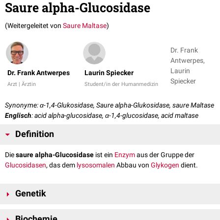
Saure alpha-Glucosidase
(Weitergeleitet von
Saure Maltase
)
Dr. Frank
Antwerpes,
Laurin
Dr. Frank Antwerpes
Laurin Spiecker
Spiecker
Arzt | Ärztin
Student/in der Humanmedizin
Synonyme: α-1,4-Glukosidase, Saure alpha-Glukosidase, saure Maltase
Englisch
: acid alpha-glucosidase, α-1,4-glucosidase, acid maltase
Definition
Die
saure alpha-Glucosidase
ist ein
Enzym
aus der Gruppe der
Glucosidasen
, das dem
lysosomalen
Abbau von
Glykogen
dient.
Genetik
Die saure alpha-Glucosidase wird durch das Gen GAA auf
Chromosom
Biochemie
17
an
UCSC
-Position 80.1 – 80.12 kodiert.