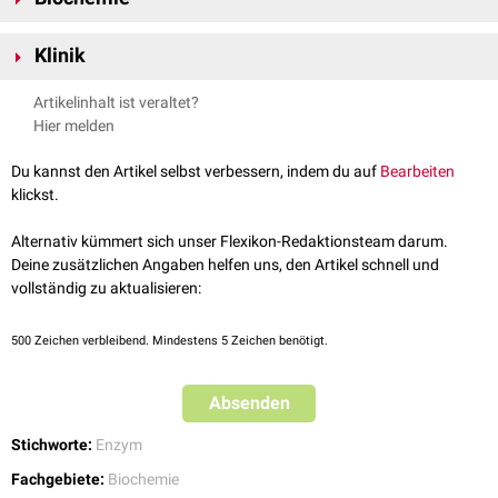
Funktionell ähnelt die saure alpha-Glucosidase dem im
Zytoplasma
Klinik
vorliegenden
Glykogen-Debranching-Enzym
.
Mutationen des GAA-Gens, die zu einem inaktiven Enzym führen, sind die
Artikelinhalt ist veraltet?
Ursache des
Morbus Pompe
.
Hier melden
Du kannst den Artikel selbst verbessern, indem du auf
Bearbeiten
klickst.
Alternativ kümmert sich unser Flexikon-Redaktionsteam darum.
Deine zusätzlichen Angaben helfen uns, den Artikel schnell und
vollständig zu aktualisieren:
500
Zeichen verbleibend. Mindestens 5 Zeichen benötigt.
Absenden
Stichworte:
Enzym
Fachgebiete:
Biochemie