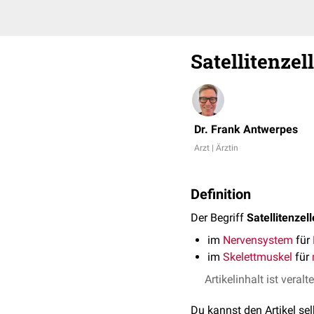
Satellitenzel
Dr. Frank Antwerpes
Arzt | Ärztin
Definition
Der Begriff
Satellitenzell
im
Nervensystem
für
im
Skelettmuskel
für
Artikelinhalt ist veralt
Du kannst den Artikel se