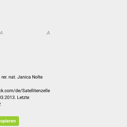
A
A
 rer. nat. Janica Nolte
ck.com/de/Satellitenzelle
3.2013. Letzte
2
kopieren