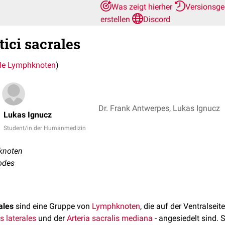
Was zeigt hierher
Versionsge
erstellen
Discord
ici sacrales
le Lymphknoten
)
Dr. Frank Antwerpes, Lukas Ignucz
Lukas Ignucz
Student/in der Humanmedizin
knoten
odes
ales
sind eine Gruppe von
Lymphknoten
, die auf der Ventralseit
s laterales
und der
Arteria sacralis mediana
- angesiedelt sind. S