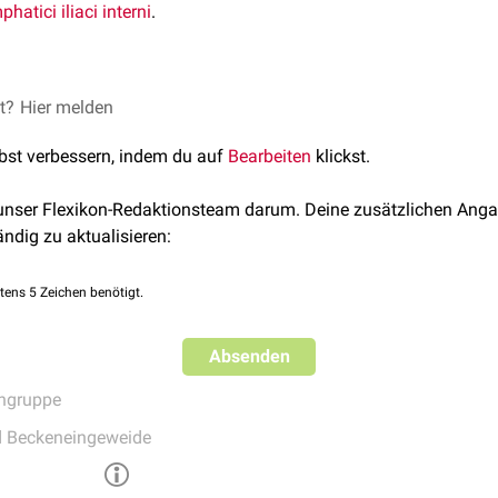
hatici iliaci interni
.
ales enthalten
et?
Hier melden
Lymphe
aus dem
Rektum
, der
Prostata
und dem Be
lbst verbessern, indem du auf
Bearbeiten
klickst.
 unser Flexikon-Redaktionsteam darum. Deine zusätzlichen Anga
ändig zu aktualisieren:
tens 5 Zeichen benötigt.
Absenden
ngruppe
d Beckeneingeweide