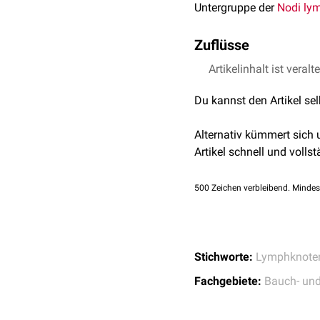
Untergruppe der
Nodi lymp
Zuflüsse
Die Nodi lymphatici sacr
Artikelinhalt ist veralt
Beckenwand
.
Du kannst den Artikel se
Alternativ kümmert sich
Artikel schnell und vollst
500
Zeichen verbleibend. Mindes
Stichworte:
Lymphknote
Fachgebiete:
Bauch- un