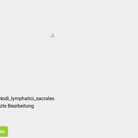
A
Nodi_lymphatici_sacrales
zte Bearbeitung
ren