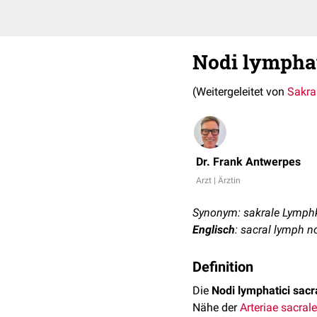
Nodi lymphat
(Weitergeleitet von
Sakra
Dr. Frank Antwerpes
Arzt | Ärztin
Synonym: sakrale Lymph
Englisch
: sacral lymph n
Definition
Die
Nodi lymphatici sacr
Nähe der
Arteriae sacrale