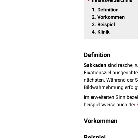
Inhaltsverzeichnis
1
Definition
2
Vorkommen
3
Beispiel
4
Klinik
Definition
Sakkaden
sind rasche, r
Fixationsziel ausgericht
nächsten. Während der Sa
Bildwahrnehmung erfolgt
Im erweiterten Sinn beze
beispielsweise auch der
Vorkommen
Sakkaden treten sowohl wi
Beispiel