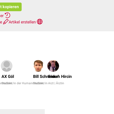
at kopieren
her
te
Artikel erstellen
Dr.
No,
AX Göl
Bill Schneider
Emrah Hircin
Dr.
nmedizin
Student/in der Humanmedizin
Student/in
Arzt | Ärztin
rer.
nat.
Fabienne
Reh
+