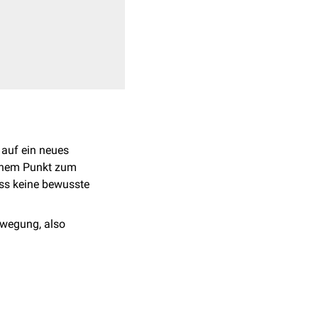
6
t auf ein neues
inem Punkt zum
ss keine bewusste
ewegung, also
chen Reizen) auf.