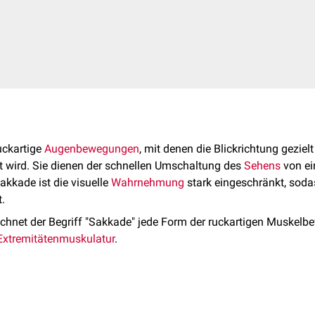
uckartige
Augenbewegungen
, mit denen die Blickrichtung geziel
et wird. Sie dienen der schnellen Umschaltung des
Sehens
von e
kkade ist die visuelle
Wahrnehmung
stark eingeschränkt, soda
.
ichnet der Begriff "Sakkade" jede Form der ruckartigen Muskelb
Extremitätenmuskulatur
.
llkürlich (z.B. beim Lesen) als auch reflexartig (z.B. bei plötzli