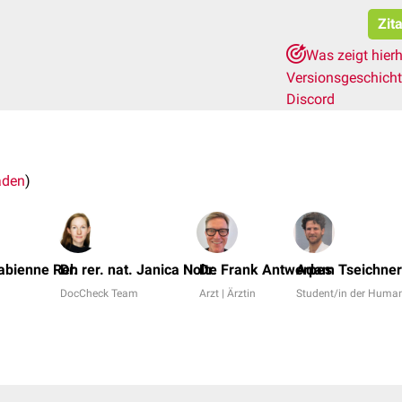
Zit
Was zeigt hier
Versionsgeschich
Discord
aden
)
 Fabienne Reh
Dr. rer. nat. Janica Nolte
Dr. Frank Antwerpes
Adam Tseichner
DocCheck Team
Arzt | Ärztin
Student/in der Huma