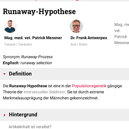
Runaway-Hypothese
Mag. m
vet.
Patrick
Mag. med. vet. Patrick Messner
Dr. Frank Antwerpes
Messner
Tierarzt | Tierärztin
Arzt | Ärztin
Dr. Fran
Antwer
Synonym: Runaway-Prozess
Englisch:
runaway selection
Definition
Die
Runaway-Hypothese
ist eine in der
Populationsgenetik
gängige
Theorie der
intersexuellen Selektion
. Sie ist durch extreme
Merkmalsausprägung der Männchen gekennzeichnet.
Hintergrund
Die Theorie besagt, dass Weibchen Präferenzen für männliche Merkmale
Artikelinhalt ist veraltet?