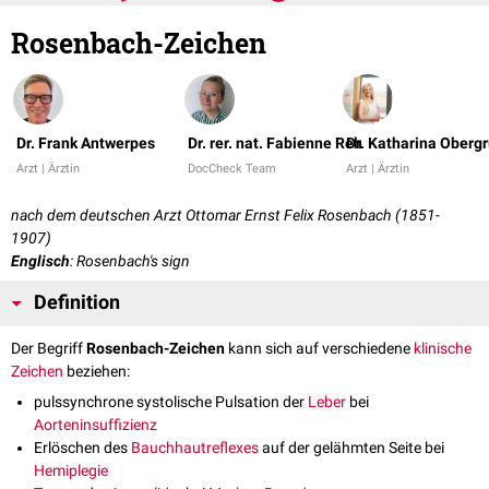
Rosenbach-Zeichen
Dr. Frank Antwerpes
Dr. rer. nat. Fabienne Reh
Dr. Katharina Oberg
Arzt | Ärztin
DocCheck Team
Arzt | Ärztin
nach dem deutschen Arzt Ottomar Ernst Felix Rosenbach (1851-
1907)
Englisch
: Rosenbach's sign
Definition
Der Begriff
Rosenbach-Zeichen
kann sich auf verschiedene
klinische
Zeichen
beziehen:
pulssynchrone systolische Pulsation der
Leber
bei
Aorteninsuffizienz
Erlöschen des
Bauchhautreflexes
auf der gelähmten Seite bei
Hemiplegie