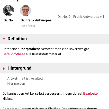
Dr. No, Dr. Frank Antwerpes + 1
Dr. No
Dr. Frank Antwerpes
Arzt | Ärztin
Definition
Unter einer
Rohrprothese
versteht man eine unverzweigte
Gefäßprothese
aus Kunststoffmaterial.
Hintergrund
Rohrprothesen werden zum Beispiel bei einem
Bauchaortenaneurysma
Artikelinhalt ist veraltet?
verwendet, wenn beide
Iliakalarterien
keine Veränderungen aufweisen.
Hier melden
Das betroffene Segment wird
reseziert
und durch die Kunststoffprothese
ersetzt. Dabei besteht sowohl
kranial
als auch
kaudal
eine
End-zu-End-
Du kannst den Artikel selbst verbessern, indem du auf
Bearbeiten
Anastomose
. Falls das Aneurysma bis zur Iliakalarterie reicht, muss eine
klickst.
Bifurkationsprothese
(Y-Prothese) eingesetzt werden.
Alternativ kümmert sich unser Flexikon-Redaktionsteam darum.