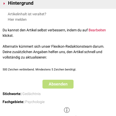
Hintergrund
Dem Rezenzeffekt steht der
Primäreffekt
gegenüber. Der
Primär-Rezenz-
Artikelinhalt ist veraltet?
Effekt
ist eine Kombination aus beiden Konzepten.
Hier melden
Du kannst den Artikel selbst verbessern, indem du auf
Bearbeiten
klickst.
Alternativ kümmert sich unser Flexikon-Redaktionsteam darum.
Deine zusätzlichen Angaben helfen uns, den Artikel schnell und
vollständig zu aktualisieren:
500
Zeichen verbleibend. Mindestens 5 Zeichen benötigt.
Absenden
Stichworte:
Gedächtnis
Fachgebiete:
Psychologie