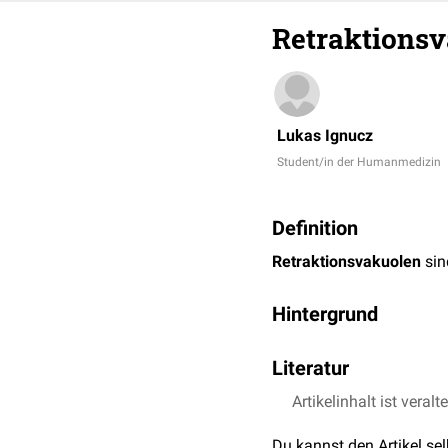
Retraktions
Lukas Ignucz
Student/in der Humanmedizin
Definition
Retraktionsvakuolen
sin
Hintergrund
Retraktionsvakuolen ersc
Literatur
Schilddrüsenhormonen
.
Kolloids entstehen.
Artikelinhalt ist veralt
Böcker et al., Patholo
Du kannst den Artikel se