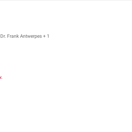
Lukas Ignucz, Dr. Frank Antwerpes + 1
w
.
n von
durch Schrumpfung des