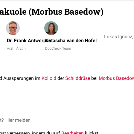
vakuole (Morbus Basedow)
Dr. Frank Antwerpes
Natascha van den Höfel
Arzt | Ärztin
DocCheck Team
d Aussparungen im
Kolloid
der
Schilddrüse
bei
Morbus Basedo
heinen in der
Lichtmikroskopie
bei einer gesteigerten Produktio
 Es handelt sich um
Artefakte
, die bei der Gewebeaufbereitung 
et?
gie - Das Lehrbuch, Höfler, Elsevier Verlag, 6. Auflage
Hier melden
lbst verbessern, indem du auf
Bearbeiten
klickst.