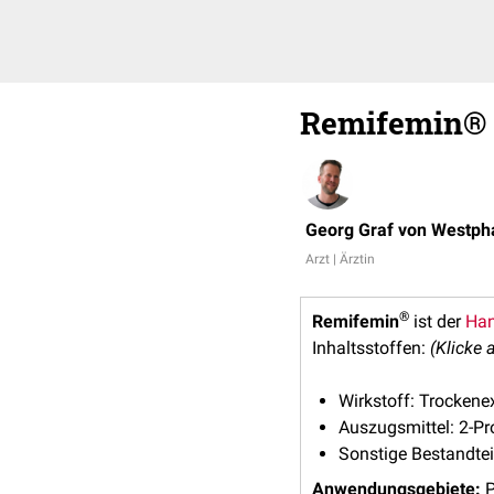
Remifemin®
Georg Graf von Westph
Arzt | Ärztin
®
Remifemin
ist der
Ha
Inhaltsstoffen:
(Klicke 
Wirkstoff: Trockene
Auszugsmittel: 2-Pr
Sonstige Bestandtei
Anwendungsgebiete:
P