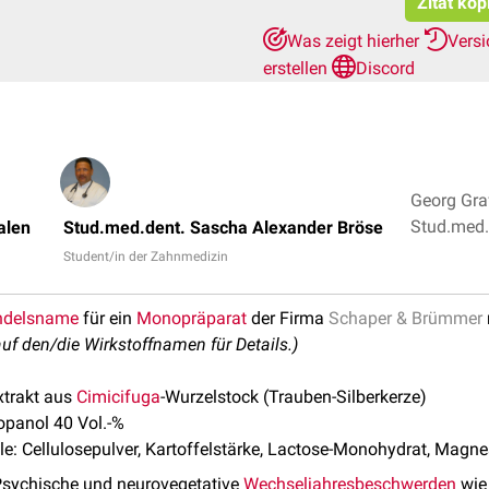
Zitat kop
Was zeigt hierher
Vers
erstellen
Discord
Georg Gra
Stud.med.
alen
Stud.med.dent. Sascha Alexander Bröse
Bröse + 1
Student/in der Zahnmedizin
ndelsname
für ein
Monopräparat
der Firma
Schaper & Brümmer
auf den/die Wirkstoffnamen für Details.)
xtrakt aus
Cimicifuga
-Wurzelstock (Trauben-Silberkerze)
opanol 40 Vol.-%
le: Cellulosepulver, Kartoffelstärke, Lactose-Monohydrat, Magn
sychische und neurovegetative
Wechseljahresbeschwerden
wi