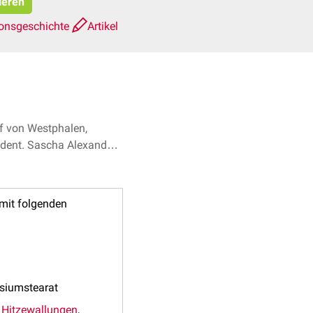
ieren
ionsgeschichte
Artikel
f von Westphalen,
dent. Sascha Alexander
mit folgenden
esiumstearat
e
Hitzewallungen
,