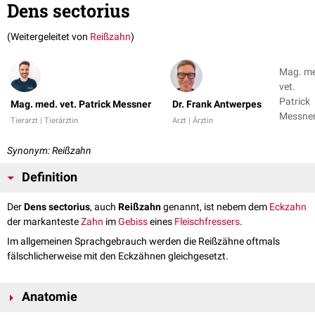
Dens sectorius
(Weitergeleitet von
Reißzahn
)
Mag. m
vet.
Patrick
Mag. med. vet. Patrick Messner
Dr. Frank Antwerpes
Messner
Tierarzt | Tierärztin
Arzt | Ärztin
Dr. Fran
Antwer
Synonym: Reißzahn
+ 1
Definition
Der
Dens sectorius
, auch
Reißzahn
genannt, ist nebem dem
Eckzahn
der markanteste
Zahn
im
Gebiss
eines
Fleischfressers
.
Im allgemeinen Sprachgebrauch werden die Reißzähne oftmals
fälschlicherweise mit den Eckzähnen gleichgesetzt.
Anatomie