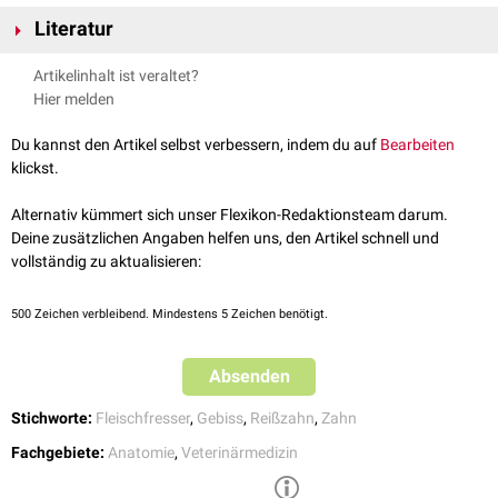
Der obere vierte
Prämolar
(P4) und der untere erste
Molar
(M1) eines
Literatur
Fleischfressergebisses stellen die Reißzähne dar. Sie sind besonders
kräftig ausgebildet und besitzen in der Regel drei
Wurzeln
. Der Reißzahn
Salomon, Franz-Viktor, Hans Geyer, and Uwe Gille, eds. Anatomie für
Artikelinhalt ist veraltet?
im Oberkiefer gleitet beim Beißen über die bukkale Fläche des Reißzahnes
die Tiermedizin. Enke, 2008.
Hier melden
des Unterkiefers hinweg. Zusammen üben sie eine Scherwirkung aus,
weshalb mit diesen Zähnen besondere Kräfte erzeugt werden können.
Du kannst den Artikel selbst verbessern, indem du auf
Bearbeiten
klickst.
Alternativ kümmert sich unser Flexikon-Redaktionsteam darum.
Deine zusätzlichen Angaben helfen uns, den Artikel schnell und
vollständig zu aktualisieren:
500
Zeichen verbleibend. Mindestens 5 Zeichen benötigt.
Absenden
Stichworte:
Fleischfresser
,
Gebiss
,
Reißzahn
,
Zahn
Fachgebiete:
Anatomie
,
Veterinärmedizin