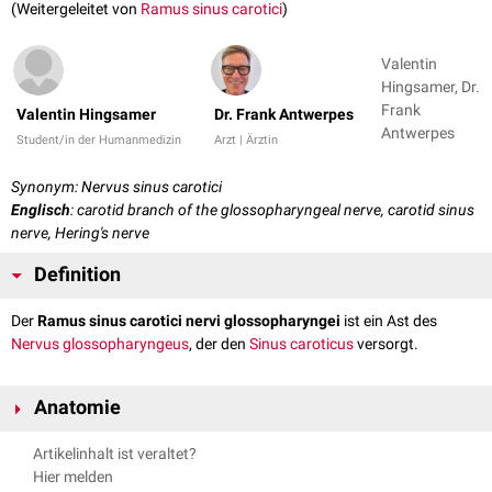
(Weitergeleitet von
Ramus sinus carotici
)
Valentin
Hingsamer, Dr.
Frank
Valentin Hingsamer
Dr. Frank Antwerpes
Antwerpes
Student/in der Humanmedizin
Arzt | Ärztin
Synonym: Nervus sinus carotici
Englisch
: carotid branch of the glossopharyngeal nerve, carotid sinus
nerve, Hering's nerve
Definition
Der
Ramus sinus carotici nervi glossopharyngei
ist ein Ast des
Nervus glossopharyngeus
, der den
Sinus caroticus
versorgt.
Anatomie
Der Ramus sinus carotici entspringt am
Ganglion inferius
des Nervus
Artikelinhalt ist veraltet?
glossopharyngeus und zieht in Richtung der
Karotisgabel
. Dort innerviert
Hier melden
er den Sinus caroticus. Im Sinus caroticus befinden sich