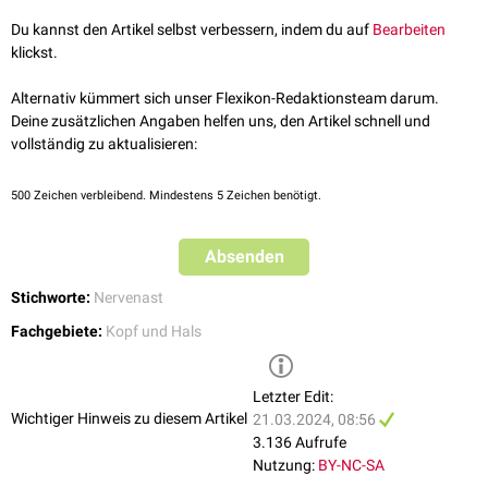
Pressorezeptoren
, die für die Messung des arteriellen
Blutdruckes
Du kannst den Artikel selbst verbessern, indem du auf
Bearbeiten
verantwortlich sind. Der Ramus sinus carotici leitet die Informationen
klickst.
des Sinus caroticus über
allgemein-viszeroafferente
Fasern an die
Medulla oblongata
weiter. Dort enden sie in der Pars inferior des
Nucleus
Alternativ kümmert sich unser Flexikon-Redaktionsteam darum.
tractus solitarii
.
Deine zusätzlichen Angaben helfen uns, den Artikel schnell und
siehe auch:
Barorezeptorreflex
vollständig zu aktualisieren:
500
Zeichen verbleibend. Mindestens 5 Zeichen benötigt.
Absenden
Stichworte:
Nervenast
Fachgebiete:
Kopf und Hals
Letzter Edit:
Wichtiger Hinweis zu diesem Artikel
21.03.2024, 08:56
3.136 Aufrufe
Nutzung:
BY-NC-SA