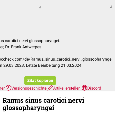
A
A
us carotici nervi glossopharyngei:
r, Dr. Frank Antwerpes
.doccheck.com/de/Ramus_sinus_carotici_nervi_glossopharyngei
n 29.03.2023. Letzte Bearbeitung 21.03.2024
Zitat kopieren
her
Versionsgeschichte
Artikel erstellen
Discord
Ramus sinus carotici nervi
glossopharyngei