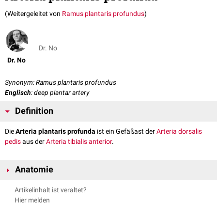
(Weitergeleitet von
Ramus plantaris profundus
)
Dr. No
Dr. No
Synonym: Ramus plantaris profundus
Englisch
: deep plantar artery
Definition
Die
Arteria plantaris profunda
ist ein Gefäßast der
Arteria dorsalis
pedis
aus der
Arteria tibialis anterior
.
Anatomie
Die Arteria plantaris profunda bildet zusammen mit der
Arteria plantaris
Artikelinhalt ist veraltet?
lateralis
an der Fußsohle einen arteriellen Gefäßbogen, den
Arcus
Hier melden
plantaris profundus
.