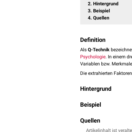
2
Hintergrund
3
Beispiel
4
Quellen
Definition
Als
Q-Technik
bezeichne
Psychologie
. In einem d
Variablen bzw. Merkmale 
Die extrahierten Faktoren
Hintergrund
Ziel der Faktorenanalyse 
Beispiel
Faktoren zu extrahieren,
Psychologie wird die Fa
Ein Beispiel für die Anwe
unterschiedliche Ausprä
Quellen
des Abschneidens in eine
Variablen, die Schüler si
Artikelinhalt ist veralt
Differentielle Psych