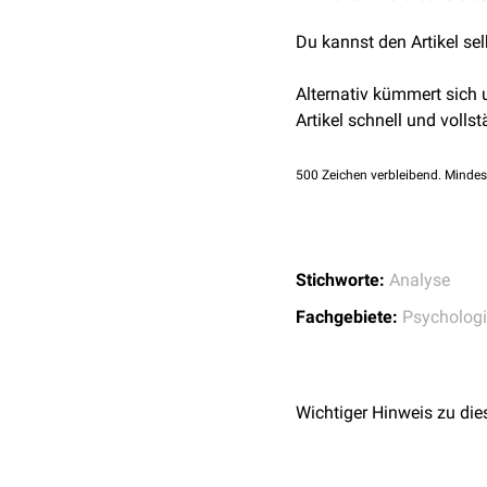
die Untersuchung mehrer
dorsch.hogrefe.com 
Begabungs- und Interess
Du kannst den Artikel se
Alternativ kümmert sich
Artikel schnell und vollst
500
Zeichen verbleibend. Mindes
Stichworte:
Analyse
Fachgebiete:
Psycholog
Wichtiger Hinweis zu die