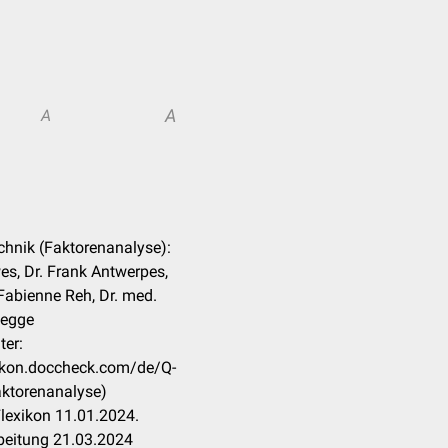
A
A
echnik (Faktorenanalyse):
s, Dr. Frank Antwerpes,
. Fabienne Reh, Dr. med.
degge
ter:
xikon.doccheck.com/de/Q-
aktorenanalyse)
lexikon 11.01.2024.
beitung 21.03.2024