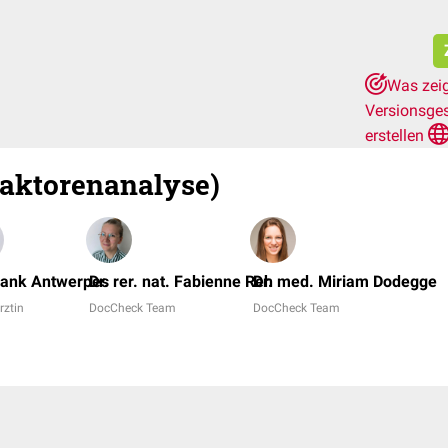
Was zeig
Versionsge
erstellen
aktorenanalyse)
rank Antwerpes
Dr. rer. nat. Fabienne Reh
Dr. med. Miriam Dodegge
rztin
DocCheck Team
DocCheck Team