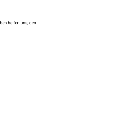
Schüler mit ähnlichen
ben helfen uns, den