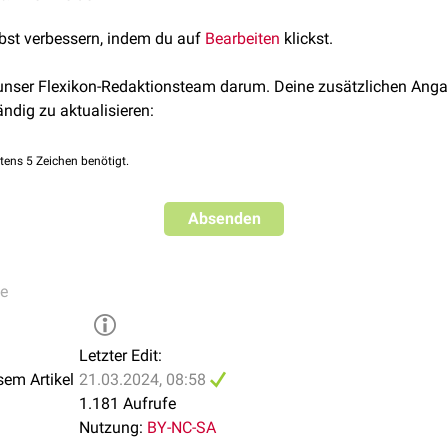
er Variablen und Versuchspersonen lassen sich gegebenenfalls 
–
Q-Technik
, abgerufen am 12.01.2024
enschwerpunkten finden.
lbst verbessern, indem du auf
Bearbeiten
klickst.
 unser Flexikon-Redaktionsteam darum. Deine zusätzlichen Anga
ändig zu aktualisieren:
tens 5 Zeichen benötigt.
Absenden
ie
Letzter Edit:
sem Artikel
21.03.2024, 08:58
1.181 Aufrufe
Nutzung:
BY-NC-SA