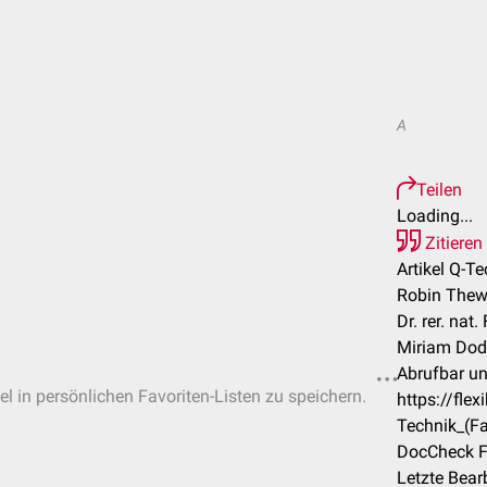
A
Teilen
Loading...
Zitieren
Artikel Q-T
Robin Thewe
Dr. rer. nat
Miriam Do
Abrufbar un
el in persönlichen Favoriten-Listen zu speichern.
https://fle
Technik_(F
DocCheck F
Letzte Bear