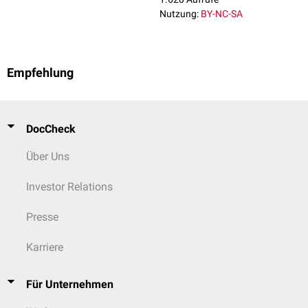
auch ein Abschnitt im Pygostyl ausgebildet (Canalis pygostyli).
Nutzung:
BY-NC-SA
Empfehlung
DocCheck
Über Uns
Investor Relations
Presse
Karriere
Für Unternehmen