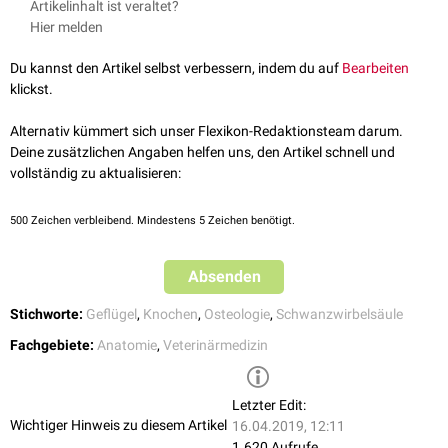
Artikelinhalt ist veraltet?
Morphologie
Parey, 2004.
Hier melden
King, Anthony S. et al. Handbook of Avian Anatomy: Nomina
Am Pygostyl können mehrere Abschnitte sowie Knochenstrukturen
Anatomica Avium. Second Edition. Cambridge, Massachusetts.
beschrieben werden:
Du kannst den Artikel selbst verbessern, indem du auf
Bearbeiten
Published by the Club, 1993.
klickst.
Apex pygostyli
Basis pygostyli
Alternativ kümmert sich unser Flexikon-Redaktionsteam darum.
Corpus pygostyli:
Deine zusätzlichen Angaben helfen uns, den Artikel schnell und
Crista pygostyli
vollständig zu aktualisieren:
Facies articularis cranialis
Processus haemalis
Canalis vascularis
500
Zeichen verbleibend. Mindestens 5 Zeichen benötigt.
Lamina pygostyli:
Processus transversus
Absenden
Canalis pygostyli (Canalis vertebralis)
Margo cranialis
Stichworte:
Geflügel
,
Knochen
,
Osteologie
,
Schwanzwirbelsäule
Margo caudalis:
Discus pygostyli
Fachgebiete:
Anatomie
,
Veterinärmedizin
Das Pygostyl hat eine pflugscharähnliche Gestalt und trägt an seinem
Körper (Corpus pygostyli) die Facies articularis cranialis. Die Basis (Basis
Letzter Edit:
pygostyli) endet spitz und ist zum Apex pygostyli ausgezogen. Da der
Wichtiger Hinweis zu diesem Artikel
16.04.2019, 12:11
Canalis vertebralis beim Geflügel die gesamte Wirbelsäule durchzieht, ist
1.620 Aufrufe