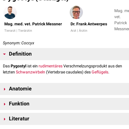
Mag. m
vet.
Patrick
Mag. med. vet. Patrick Messner
Dr. Frank Antwerpes
Messner
Tierarzt | Tierärztin
Arzt | Ärztin
Dr. Fran
Antwer
Synonym: Coccyx
Definition
Das
Pygostyl
ist ein
rudimentäres
Verschmelzungsprodukt aus den
letzten
Schwanzwirbeln
(Vertebrae caudales) des
Geflügels
.
Anatomie
Das Ende der
Wirbelsäule
gestaltet sich bei manchen
Vögeln
durch das
Funktion
Zusammenfließen von mehreren (meist 4 bis 6) Schwanzwirbeln zum
Pygostyl um. Bei schwanzlosen
Hühnerrassen
(Kaulhühner) ist kein
Das Pygostyl dient als stabile Unterlage für die
Schwanzfedern
, die durch
Pygostyl ausgebildet, sodass die Gesamtanzahl der Schwanzwirbel
Literatur
das Hochklappen des Pygostyls aufgestellt werden können.
dementsprechend reduziert ist.
Nickel, Richard, August Schummer, Eugen Seiferle. Band V: Geflügel.