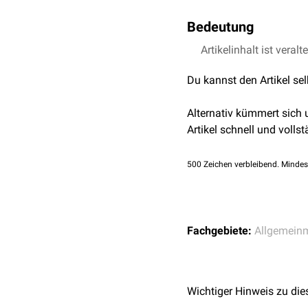
Bedeutung
"Primum non nocere" bed
Artikelinhalt ist veralt
Schaden neben der schon
Du kannst den Artikel se
gemeint.
Das vollständige Zitat l
Alternativ kümmert sich
schaden, zweitens vorsicht
Artikel schnell und vollst
500
Zeichen verbleibend. Mindes
Fachgebiete:
Allgemein
Wichtiger Hinweis zu die