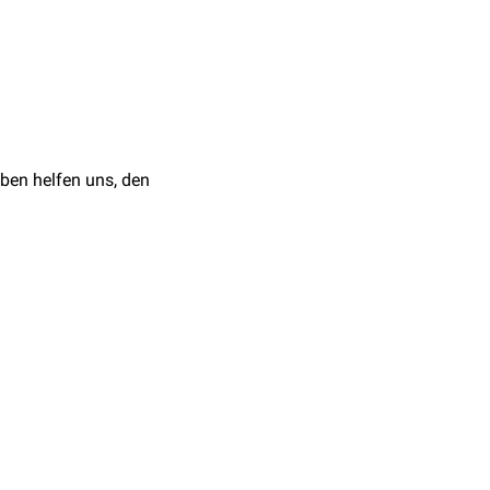
en noch größeren
nvasive
ärztliche Eingriffe
rsetzt: "Erstens nicht
ben helfen uns, den