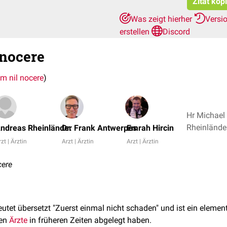
Zitat kop
Was zeigt hierher
Versi
erstellen
Discord
nocere
m nil nocere
)
Hr Michael
ndreas Rheinländer
Dr. Frank Antwerpes
Emrah Hircin
zt | Ärztin
Arzt | Ärztin
Arzt | Ärztin
cere
utet übersetzt "Zuerst einmal nicht schaden" und ist ein elemen
den
Ärzte
in früheren Zeiten abgelegt haben.