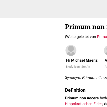
Primum non 
(Weitergeleitet von
Primu
Hr Michael Maenz
A
Notfallsanitäter/in
Ar
Synonym: Primum nil no
Definition
Primum non nocere
bede
Hippokratischen Eides
, 