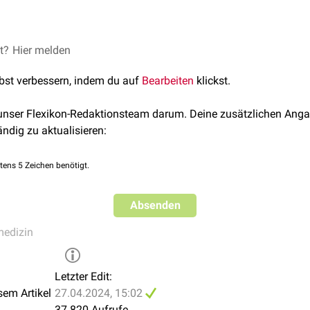
eutet soviel, wie nichts am Patienten zu unternehmen, was ein
et?
Hier melden
 bestehenden Krankheit erzeugen kann. Damit sind vor allem
i
lbst verbessern, indem du auf
Bearbeiten
klickst.
autet "primum non nocere, secundum cavere, tertium sanare" – übe
 unser Flexikon-Redaktionsteam darum. Deine zusätzlichen Anga
ig sein, drittens heilen".
ändig zu aktualisieren:
tens 5 Zeichen benötigt.
Absenden
medizin
Letzter Edit:
sem Artikel
27.04.2024, 15:02
37.820 Aufrufe