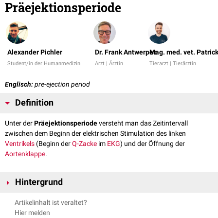
Präejektionsperiode
Alexander Pichler
Dr. Frank Antwerpes
Mag. med. vet. Patric
Student/in der Humanmedizin
Arzt | Ärztin
Tierarzt | Tierärztin
Englisch:
pre-ejection period
Definition
Unter der
Präejektionsperiode
versteht man das Zeitintervall
zwischen dem Beginn der elektrischen Stimulation des linken
Ventrikels
(Beginn der
Q-Zacke
im
EKG
) und der Öffnung der
Aortenklappe
.
Hintergrund
Die PEP ergibt sich aus der Differenz
PEP = QS2 - LVET
, wobei
QS2
die
Artikelinhalt ist veraltet?
Zeit der
elektromechanischen Systole
angibt. Die PEP ist vor allem
Hier melden