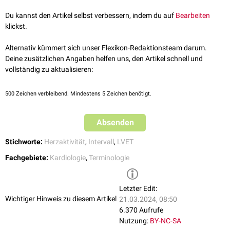
notwendig, um den Quotienten aus
PEP/LVET
zu bestimmen, der nicht
größer als 40% sein sollte.
Du kannst den Artikel selbst verbessern, indem du auf
Bearbeiten
klickst.
Alternativ kümmert sich unser Flexikon-Redaktionsteam darum.
Deine zusätzlichen Angaben helfen uns, den Artikel schnell und
vollständig zu aktualisieren:
500
Zeichen verbleibend. Mindestens 5 Zeichen benötigt.
Absenden
Stichworte:
Herzaktivität
,
Intervall
,
LVET
Fachgebiete:
Kardiologie
,
Terminologie
Letzter Edit:
Wichtiger Hinweis zu diesem Artikel
21.03.2024, 08:50
6.370 Aufrufe
Nutzung:
BY-NC-SA