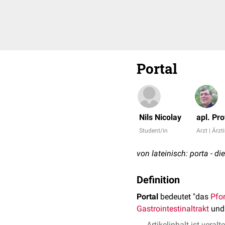
Portal
Nils Nicolay
apl. Pr
Student/in
Arzt | Ärzt
von lateinisch: porta - di
Definition
Portal
bedeutet "das
Pfo
Gastrointestinaltrakt
und
Artikelinhalt ist veralt