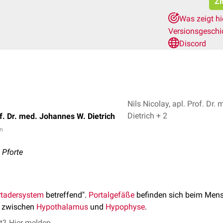
Zi
Was zeigt h
Versionsgeschi
Discord
Nils Nicolay, apl. Prof. Dr
Dietrich + 2
of. Dr. med. Johannes W. Dietrich
in
e Pforte
rtadersystem
betreffend".
Portalgefäße
befinden sich beim Men
 zwischen
Hypothalamus
und
Hypophyse
.
et?
Hier melden