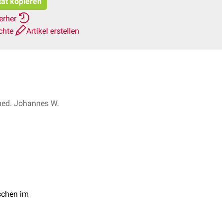
tat kopieren
ierher
chte
Artikel erstellen
. med. Johannes W.
schen im