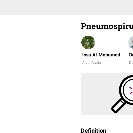
Pneumospiru
Issa Al-Mohamed
D
Arzt | Ärztin
D
Definition