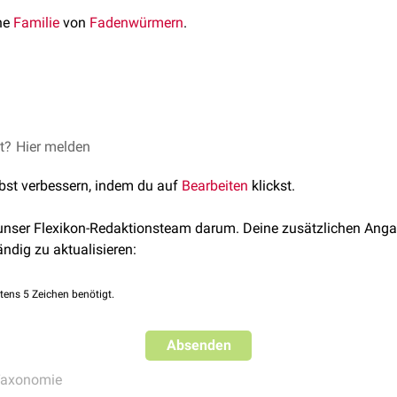
ine
Familie
von
Fadenwürmern
.
toda
et?
piruridae
Hier melden
, abgerufen am 01.07.2025
romadorea
lete mitochondrial genome of
Metathelazia capsulata
(Pneumos
g
:
Rhabditida
lbst verbessern, indem du auf
Bearbeiten
klickst.
r Spiruromorpha species
. Parasitology Research. 123(3). 202
lie: Pneumospiruridae
 unser Flexikon-Redaktionsteam darum. Deine zusätzlichen Anga
Pneumospiruridae, wie z.B.
Metathelazia capsulata
, befallen die
ändig zu aktualisieren:
en wie
Füchsen
und Dachsen.
tens 5 Zeichen benötigt.
Absenden
axonomie