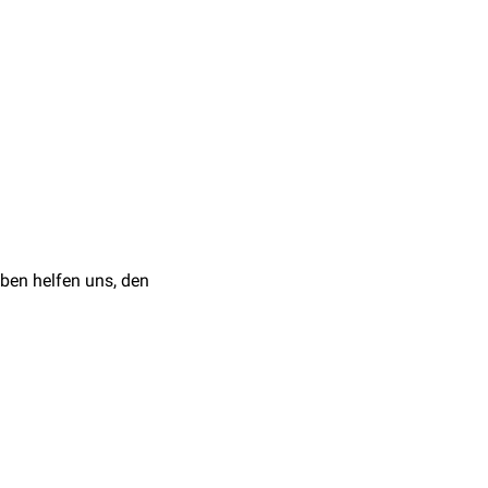
piruridae) and
4
ben helfen uns, den
Bronchien
und