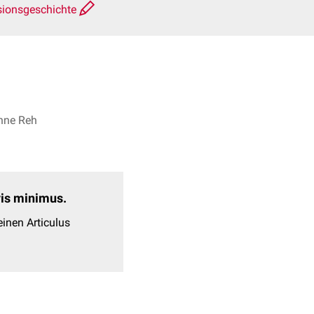
sionsgeschichte
enne Reh
evis minimus.
inen Articulus