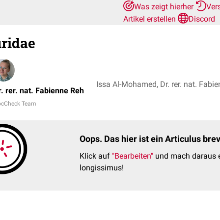
Was zeigt hierher
Ver
Artikel erstellen
Discord
ridae
Issa Al-Mohamed, Dr. rer. nat. Fabi
r. rer. nat. Fabienne Reh
ocCheck Team
Oops. Das hier ist ein Articulus br
Klick auf
"Bearbeiten"
und mach daraus e
longissimus!