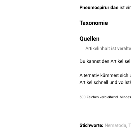
Pneumospiruridae
ist e
Taxonomie
Domäne
:
Eukaryota
Quellen
Reich
:
Animalia
Stamm
:
Nema
Artikelinhalt ist veralt
Wikipedia –
Pneumos
Klasse
:
Ch
Aleix-Mata et al.
Comp
Ordnun
Du kannst den Artikel se
comparison with othe
Fami
Alternativ kümmert sich
Einige
Arten
der Familie 
Artikel schnell und vollst
Bronchiolen von Wildtier
500
Zeichen verbleibend. Mindes
Stichworte:
Nematoda
,
T