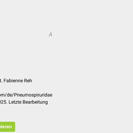
A
at. Fabienne Reh
.com/de/Pneumospiruridae
25. Letzte Bearbeitung
pieren