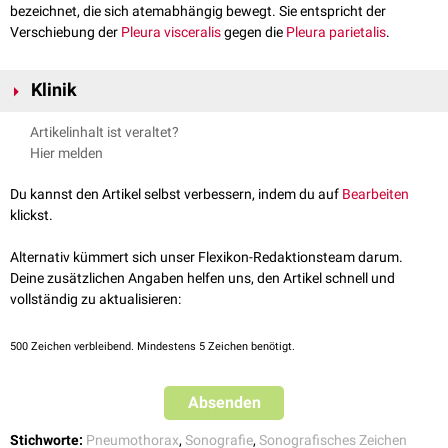
bezeichnet, die sich atemabhängig bewegt. Sie entspricht der
Verschiebung der
Pleura visceralis
gegen die
Pleura parietalis
.
Klinik
Ein fehlendes Lungengleiten spricht primär für einen
Pneumothorax
,
Artikelinhalt ist veraltet?
insbesondere bei gleichzeitigem Auftreten von
A-Linien
. Des Weiteren
Hier melden
kann es bei
entzündlichen
Verwachsungen der Pleura oder bei
Atelektasen
fehlen.
Du kannst den Artikel selbst verbessern, indem du auf
Bearbeiten
klickst.
Alternativ kümmert sich unser Flexikon-Redaktionsteam darum.
Deine zusätzlichen Angaben helfen uns, den Artikel schnell und
vollständig zu aktualisieren:
500
Zeichen verbleibend. Mindestens 5 Zeichen benötigt.
Absenden
Stichworte:
Pneumothorax
,
Sonografie
,
Sonografisches Zeichen