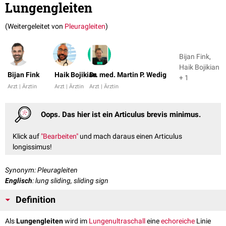
Lungengleiten
(Weitergeleitet von
Pleuragleiten
)
Bijan Fink,
Haik Bojikian
Bijan Fink
Haik Bojikian
Dr. med. Martin P. Wedig
+ 1
Arzt | Ärztin
Arzt | Ärztin
Arzt | Ärztin
Oops. Das hier ist ein Articulus brevis minimus.
Klick auf
"Bearbeiten"
und mach daraus einen Articulus
longissimus!
Synonym: Pleuragleiten
Englisch
: lung sliding, sliding sign
Definition
Als
Lungengleiten
wird im
Lungenultraschall
eine
echoreiche
Linie