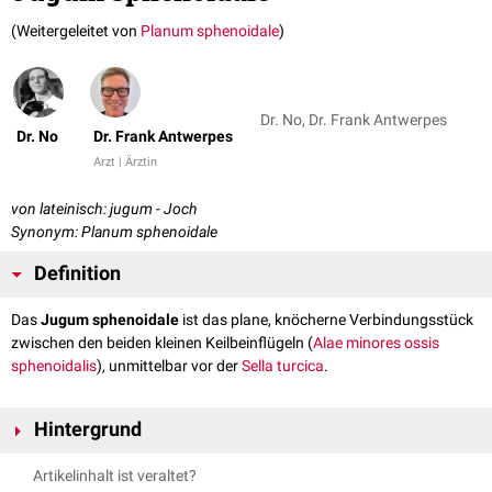
(Weitergeleitet von
Planum sphenoidale
)
Dr. No, Dr. Frank Antwerpes
Dr. No
Dr. Frank Antwerpes
Arzt | Ärztin
von lateinisch: jugum - Joch
Synonym: Planum sphenoidale
Definition
Das
Jugum sphenoidale
ist das plane, knöcherne Verbindungsstück
zwischen den beiden kleinen Keilbeinflügeln (
Alae minores ossis
sphenoidalis
), unmittelbar vor der
Sella turcica
.
Hintergrund
Das Jugum sphenoidale bildet einen Teil des Bodens der
vorderen
Artikelinhalt ist veraltet?
Schädelgrube
. Dorsal des Jugum liegt der
Sulcus chiasmatis
. Nach