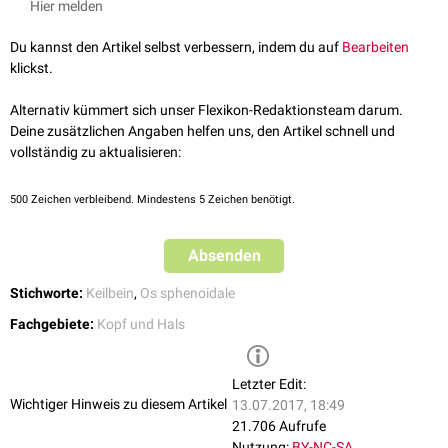
Hier melden
rostral
setzt sich das Jugum in der
Spina ethmoidalis
fort.
Du kannst den Artikel selbst verbessern, indem du auf
Bearbeiten
klickst.
Alternativ kümmert sich unser Flexikon-Redaktionsteam darum.
Deine zusätzlichen Angaben helfen uns, den Artikel schnell und
vollständig zu aktualisieren:
500
Zeichen verbleibend. Mindestens 5 Zeichen benötigt.
Absenden
Stichworte:
Keilbein
,
Os sphenoidale
Fachgebiete:
Kopf und Hals
Letzter Edit:
Wichtiger Hinweis zu diesem Artikel
13.07.2017, 18:49
21.706 Aufrufe
Nutzung:
BY-NC-SA