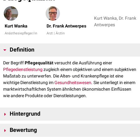
Kurt Wanka, Dr. Frank
Antwerpes
Kurt Wanka
Dr. Frank Antwerpes
Anästhesiepfleger/in
Arzt | Ärztin
Definition
Der Begriff
Pflegequalität
versucht die Ausführung einer
Pflegedienstleistung
zugleich einem objektiven und einem subjektiven
Maßstab zu unterwerfen. Die Alten- und Krankenpflege ist eine
wichtige Dienstleistung im
Gesundheitswesen
. Sie unterliegt in einem
marktwirtschaftlichen System ähnlichen ökonomischen Einflüssen
wie andere Produkte oder Dienstleistungen.
Hintergrund
In der
Pflege
wird die besondere Qualität einer Dienstleistung in erster
Bewertung
Linie vom
Patienten
oder Heimbewohner wahrgenommen und bewertet.
Aber auch die Angehörigen, die Fachkräfte, das Management oder der